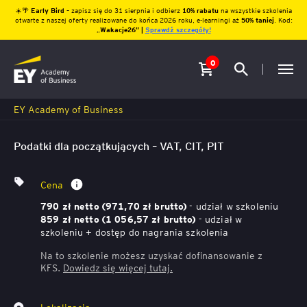
☀️🌴
Early Bird
– zapisz się do 31 sierpnia i odbierz
10% rabatu
na wszystkie szkolenia
otwarte z naszej oferty realizowane do końca 2026 roku, e-learningi aż
50% taniej
. Kod:
„
Wakacje26″ |
Sprawdź szczegóły!
0
EY Academy of Business
Podatki dla początkujących – VAT, CIT, PIT
Cena
- udział w szkoleniu
790 zł netto (971,70 zł brutto)
- udział w
859 zł netto (1 056,57 zł brutto)
szkoleniu + dostęp do nagrania szkolenia
Na to szkolenie możesz uzyskać dofinansowanie z
KFS.
Dowiedz się więcej
tutaj.