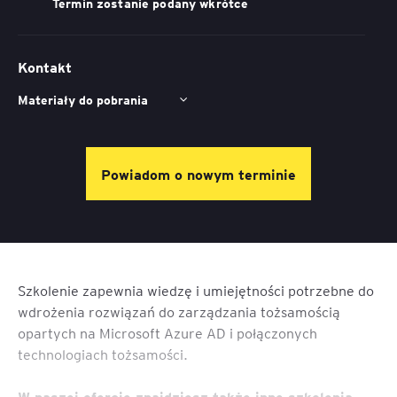
Termin zostanie podany wkrótce
Kontakt
Materiały do pobrania
Powiadom o nowym terminie
Szkolenie zapewnia wiedzę i umiejętności potrzebne do
wdrożenia rozwiązań do zarządzania tożsamością
opartych na Microsoft Azure AD i połączonych
technologiach tożsamości.
W naszej ofercie znajdziesz także inne szkolenia