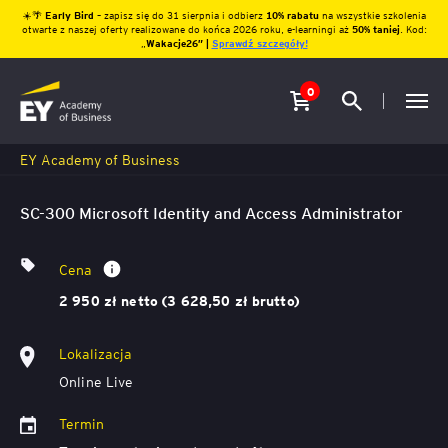
☀️🌴
Early Bird
– zapisz się do 31 sierpnia i odbierz
10% rabatu
na wszystkie szkolenia
otwarte z naszej oferty realizowane do końca 2026 roku, e-learningi aż
50% taniej
. Kod:
„
Wakacje26″ |
Sprawdź szczegóły!
0
EY Academy of Business
SC-300 Microsoft Identity and Access Administrator
Cena
2 950 zł netto (3 628,50 zł brutto)
Lokalizacja
Online Live
Termin