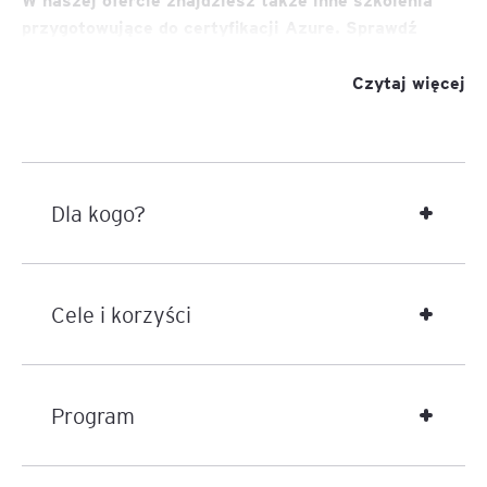
przygotowujące do certyfikacji Azure. Sprawdź
pozostałe kursy:
Czytaj więcej
AZ-104 Microsoft Azure Administrator
SC-200 Microsoft Security Operations Analyst
AZ-305 Designing Microsoft Azure Infrastructure
Solutions
AZ-500 Microsoft Azure Security Technologies
Dla kogo?
SC-900 Microsoft Security, Compliance, and
Identity Fundamentals
Cele i korzyści
Program