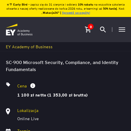
☀️🌴
Early Bird
– zapisz się do 31 sierpnia i odbierz
10% rabatu
na wszystkie szkolenia
otwarte z naszej oferty realizowane do końca 2026 roku, e-learningi aż
50% taniej
. Kod:
„
Wakacje26″ |
Sprawdź szczegóły!
0
EY Academy of Business
SC-900 Microsoft Security, Compliance, and Identity
Fundamentals
Cena
1 100 zł netto (1 353,00 zł brutto)
Lokalizacja
Online Live
Termin