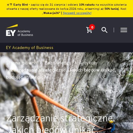
☀️🌴
Early Bird
– zapisz się do 31 sierpnia i odbierz
10% rabatu
na wszystkie szkolenia
otwarte z naszej oferty realizowane do końca 2026 roku, e-learningi aż
50% taniej
. Kod:
„
Wakacje26″ |
Sprawdź szczegóły!
0
EY Academy of Business
Strona główna
Baza wiedzy
Artykuły
Zarządzanie strategiczne. Jakich błędów unikać,
budując strategię?
Zarządzanie strategiczne.
Jakich błędów unikać,