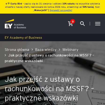
☀️🌴
Early Bird
– zapisz się do 31 sierpnia i odbierz
10% rabatu
na wszystkie szkolenia
otwarte z naszej oferty realizowane do końca 2026 roku, e-learningi aż
50% taniej
. Kod:
„
Wakacje26″ |
Sprawdź szczegóły!
0
EY Academy of Business
Strona główna
Baza wiedzy
Webinary
Jak przejść z ustawy o rachunkowości na MSSF? –
praktyczne wskazówki
Jak przejść z ustawy o
rachunkowości na MSSF? –
praktyczne wskazówki