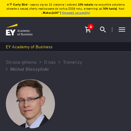
☀️🌴
Early Bird
– zapisz się do 31 sierpnia i odbierz
10% rabatu
na wszystkie szkolenia
otwarte z naszej oferty realizowane do końca 2026 roku, e-learningi aż
50% taniej
. Kod:
„
Wakacje26″ |
Sprawdź szczegóły!
0
EY Academy of Business
Strona główna
O nas
Trenerzy
Michał Błeszyński