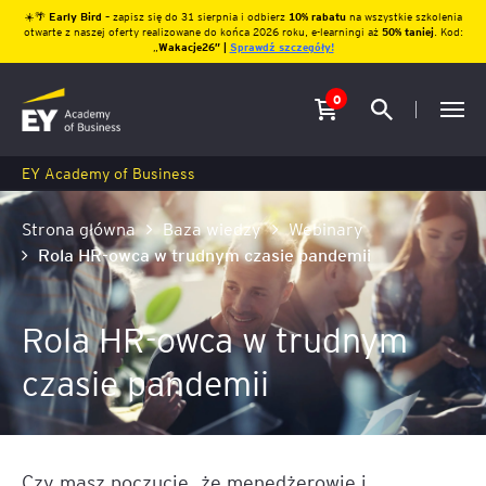
☀️🌴
Early Bird
– zapisz się do 31 sierpnia i odbierz
10% rabatu
na wszystkie szkolenia
otwarte z naszej oferty realizowane do końca 2026 roku, e-learningi aż
50% taniej
. Kod:
„
Wakacje26″ |
Sprawdź szczegóły!
0
EY Academy of Business
Strona główna
Baza wiedzy
Webinary
Rola HR-owca w trudnym czasie pandemii
Rola HR-owca w trudnym
czasie pandemii
Czy masz poczucie, że menedżerowie i