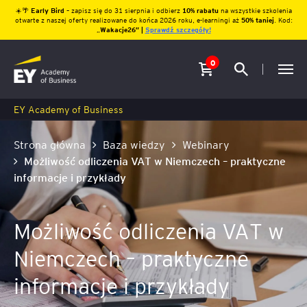
☀️🌴
Early Bird
– zapisz się do 31 sierpnia i odbierz
10% rabatu
na wszystkie szkolenia
otwarte z naszej oferty realizowane do końca 2026 roku, e-learningi aż
50% taniej
. Kod:
„
Wakacje26″ |
Sprawdź szczegóły!
0
EY Academy of Business
Strona główna
Baza wiedzy
Webinary
Możliwość odliczenia VAT w Niemczech – praktyczne
informacje i przykłady
Możliwość odliczenia VAT w
Niemczech – praktyczne
informacje i przykłady