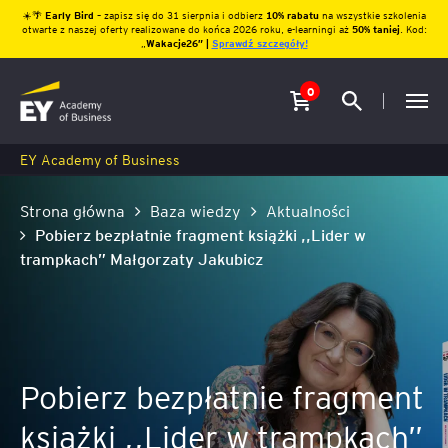
☀️🌴
Early Bird
– zapisz się do 31 sierpnia i odbierz
10% rabatu
na wszystkie szkolenia
otwarte z naszej oferty realizowane do końca 2026 roku, e-learningi aż
50% taniej
. Kod:
„
Wakacje26″ |
Sprawdź szczegóły!
0
EY Academy of Business
Strona główna
Baza wiedzy
Aktualności
Pobierz bezpłatnie fragment książki ,,Lider w
trampkach” Małgorzaty Jakubicz
Pobierz bezpłatnie fragment
książki ,,Lider w trampkach”