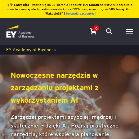
☀️🌴
Early Bird
– zapisz się do 31 sierpnia i odbierz
10% rabatu
na wszystkie szkolenia
otwarte z naszej oferty realizowane do końca 2026 roku, e-learningi aż
50% taniej
. Kod:
„
Wakacje26″ |
Sprawdź szczegóły!
0
EY Academy of Business
Nowoczesne narzędzia w
zarządzaniu projektami z
wykorzystaniem AI
Zarządzaj projektami szybciej, mądrzej i
skuteczniej – dzięki AI. Poznaj praktyczne
narzędzia, które wspierają planowanie,