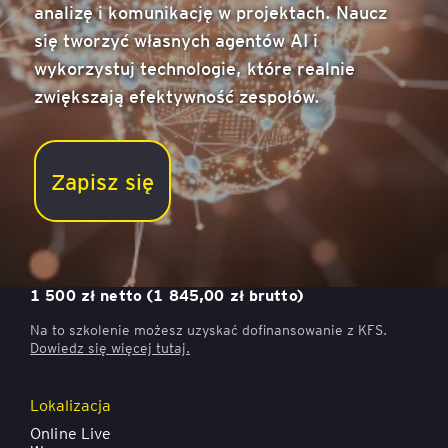
analizę i komunikację w projektach. Naucz
się tworzyć własnych agentów AI i
wykorzystuj technologie, które realnie
zwiększają efektywność zespołów.
Zapisz się
Nowoczesne narzędzia w zarządzaniu projektami z
wykorzystaniem AI
Cena
1 500 zł netto (1 845,00 zł brutto)
Na to szkolenie możesz uzyskać dofinansowanie z KFS.
Dowiedz się więcej
tutaj.
Lokalizacja
Online Live