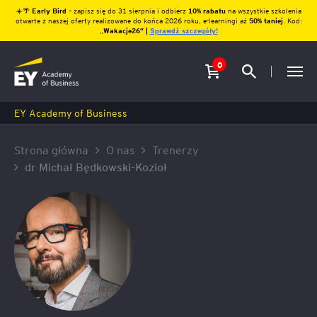
☀️🌴
Early Bird
– zapisz się do 31 sierpnia i odbierz
10% rabatu
na wszystkie szkolenia
otwarte z naszej oferty realizowane do końca 2026 roku, e-learningi aż
50% taniej
. Kod:
„
Wakacje26″ |
Sprawdź szczegóły!
0
EY Academy of Business
Strona główna
O nas
Trenerzy
dr Michał Będkowski-Kozioł