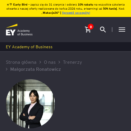
☀️🌴
Early Bird
– zapisz się do 31 sierpnia i odbierz
10% rabatu
na wszystkie szkolenia
otwarte z naszej oferty realizowane do końca 2026 roku, e-learningi aż
50% taniej
. Kod:
„
Wakacje26″ |
Sprawdź szczegóły!
0
EY Academy of Business
Strona główna
O nas
Trenerzy
Małgorzata Ronatowicz