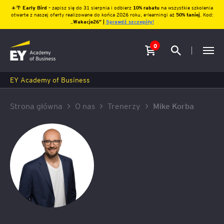
☀️🌴
Early Bird
– zapisz się do 31 sierpnia i odbierz
10% rabatu
na wszystkie szkolenia
otwarte z naszej oferty realizowane do końca 2026 roku, e-learningi aż
50% taniej
. Kod:
„
Wakacje26″ |
Sprawdź szczegóły!
0
EY Academy of Business
Strona główna
O nas
Trenerzy
Mike Korba