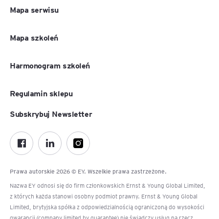
Mapa serwisu
Mapa szkoleń
Harmonogram szkoleń
Regulamin sklepu
Subskrybuj Newsletter
Prawa autorskie 2026 © EY. Wszelkie prawa zastrzeżone.
Nazwa EY odnosi się do firm członkowskich Ernst & Young Global Limited,
z których każda stanowi osobny podmiot prawny. Ernst & Young Global
Limited, brytyjska spółka z odpowiedzialnością ograniczoną do wysokości
gwarancji (company limited by guarantee) nie świadczy usług na rzecz