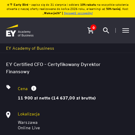
☀️🌴
Early Bird
– zapisz się do 31 sierpnia i odbierz
10% rabatu
na wszystkie szkolenia
otwarte z naszej oferty realizowane do końca 2026 roku, e-learningi aż
50% taniej
. Kod:
„
Wakacje26″ |
Sprawdź szczegóły!
0
EY Academy of Business
EY Certified CFO – Certyfikowany Dyrektor
Finansowy
Cena
11 900 zł netto (14 637,00 zł brutto)
Lokalizacja
Warszawa
Online Live