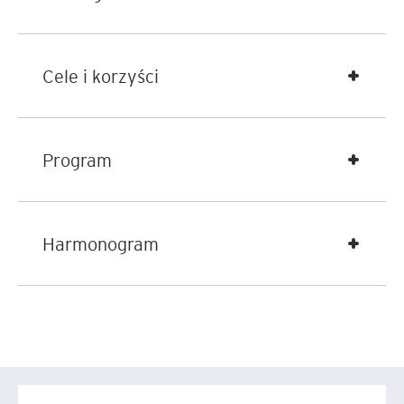
odpowiedzialności Dyrektora Finansowego — od
strategii, przez prawo, podatki i finanse, po zarządzanie
ryzykiem i narzędzia AI.
Cele i korzyści
Program
Harmonogram