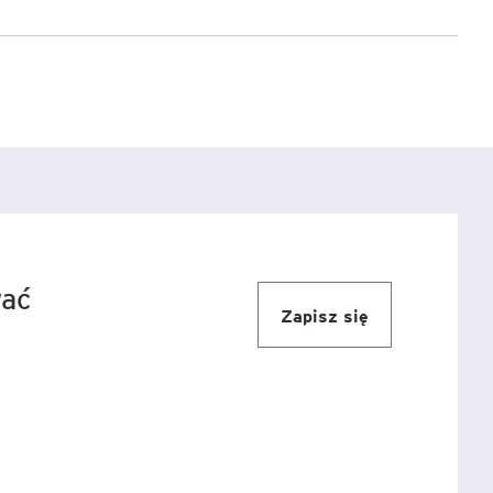
e
age
tna
cji
wać
Zapisz się
ów
ami