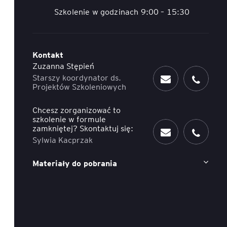
Szkolenie w godzinach 9:00 – 15:30
ACCA - Master’s Degree in
Accounting Explained:
Finance and Accounting - SGH
Nieoczywiste przypadki
księgowe
MSSF w praktyce – studia
Kontakt
podyplomowe
Kawa z Ekspertem
/ Agile
Zuzanna Stępień
Starszy koordynator ds.
International Finance – studia
People&Culture – podręczny
Projektów Szkoleniowych
podyplomowe
niezbędnik w świecie HR
Chcesz zorganizować to
szkolenie w formule
Audyt wewnętrzny – studia
Tempo Menedżera – znajdź
zamkniętej? Skontaktuj się:
podyplomowe
własne tempo
Sylwia Kacprzak
Master of Business
Materiały do pobrania
Administration w Dąbrowie
Górniczej
Safety)
MBA w jęz. polskim z
Programem Zarządzania
Projektami