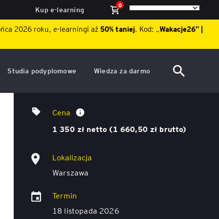
0
Kup e-learning
ońca 2026 roku, e-learningi aż
50% taniej
. Kod: „
Wakacje26″ |
Studia podyplomowe
Wiedza za darmo
ACCA po polsku – Zarządzanie
Dzień Otwarty EY Academy of
Media relations – jak budować relacje
finansami i rachunkowość w
Business 2026
Cena
środowisku międzynarodowym
z dziennikarzami
ę
1 350 zł netto (1 660,50 zł brutto)
Akademia WSB
Aktualności
ACCA Strategic Professional
Lokalizacja
ile
Artykuły
Akademia WSB
Warszawa
ój
wych
Raporty
ACCA Professional – studia
Termin
podyplomowe w języku
ń
angielskim - ALK
Webinary
18 listopada 2026