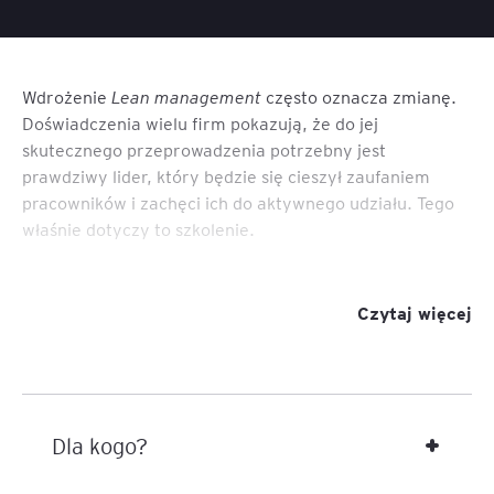
Wdrożenie
Lean management
często oznacza zmianę.
Doświadczenia wielu firm pokazują, że do jej
skutecznego przeprowadzenia potrzebny jest
prawdziwy lider, który będzie się cieszył zaufaniem
pracowników i zachęci ich do aktywnego udziału. Tego
właśnie dotyczy to szkolenie.
Szkolenie jest częścią programu „
Lean Management &
ToC dla usług
”.
Czytaj więcej
Dla kogo?