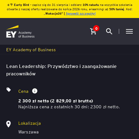
☀️🌴
Early Bird
– zapisz się do 31 sierpnia i odbierz
10% rabatu
na wszystkie szkolenia
otwarte z naszej oferty realizowane do końca 2026 roku, e-learningi aż
50% taniej
. Kod:
„
Wakacje26″ |
Sprawdź szczegóły!
0
EY Academy of Business
Lean Leadership: Przywództwo i zaangażowanie
pracowników
Cena
2 300 zł netto (2 829,00 zł brutto)
Najniższa cena z ostatnich 30 dni: 2300 zł netto.
Lokalizacja
Warszawa