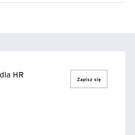
e
age
tna
cji
 dla HR
Zapisz się
ów
ami