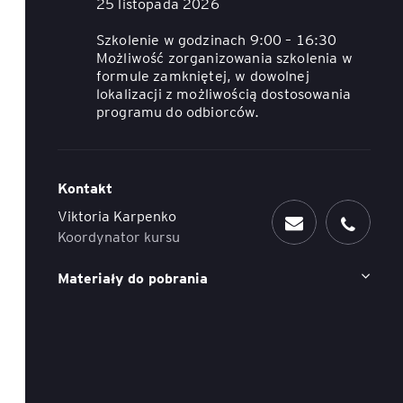
25 listopada 2026
ACCA - Master’s Degree in
Accounting Explained:
Szkolenie w godzinach 9:00 – 16:30
Finance and Accounting - SGH
Nieoczywiste przypadki
Możliwość zorganizowania szkolenia w
księgowe
formule zamkniętej, w dowolnej
MSSF w praktyce – studia
lokalizacji z możliwością dostosowania
podyplomowe
Kawa z Ekspertem
programu do odbiorców.
/ Agile
International Finance – studia
People&Culture – podręczny
podyplomowe
niezbędnik w świecie HR
Kontakt
Audyt wewnętrzny – studia
Tempo Menedżera – znajdź
Viktoria Karpenko
podyplomowe
własne tempo
Koordynator kursu
Master of Business
Materiały do pobrania
Administration w Dąbrowie
Górniczej
Safety)
MBA w jęz. polskim z
Programem Zarządzania
Projektami