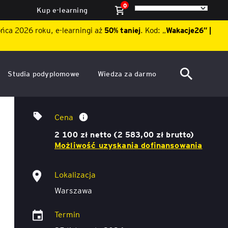
0
Kup e-learning
ońca 2026 roku, e-learningi aż
50% taniej
. Kod: „
Wakacje26″ |
Studia podyplomowe
Wiedza za darmo
ACCA po polsku – Zarządzanie
Dzień Otwarty EY Academy of
Talenty Gallupa – szkolenie dla HR
finansami i rachunkowość w
Business 2026
Cena
środowisku międzynarodowym
ę
2 100 zł netto (2 583,00 zł brutto)
Akademia WSB
Aktualności
Możliwość uzyskania dofinansowania
ACCA Strategic Professional
ile
Artykuły
Akademia WSB
Lokalizacja
ój
wych
Warszawa
Raporty
ACCA Professional – studia
podyplomowe w języku
Termin
ń
angielskim - ALK
Webinary