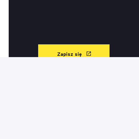
Zapisz się
Kontakt
Informacje prawne
Regulamin sklepu
Mapa serwisu