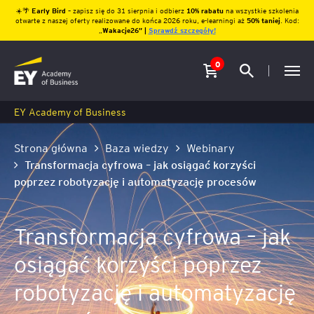
☀️🌴
Early Bird
– zapisz się do 31 sierpnia i odbierz
10% rabatu
na wszystkie szkolenia
otwarte z naszej oferty realizowane do końca 2026 roku, e-learningi aż
50% taniej
. Kod:
„
Wakacje26″ |
Sprawdź szczegóły!
0
EY Academy of Business
Strona główna
Baza wiedzy
Webinary
Transformacja cyfrowa – jak osiągać korzyści
poprzez robotyzację i automatyzację procesów
Transformacja cyfrowa – jak
osiągać korzyści poprzez
robotyzację i automatyzację