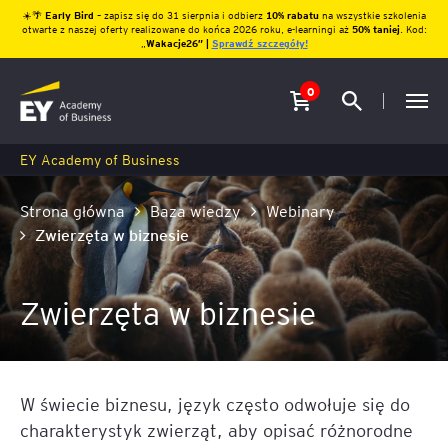
☀️🌴
Early Bird
– zapisz się do 31 sierpnia i odbierz
10% rabatu
na wszystkie szkolenia
otwarte z naszej oferty realizowane do końca 2026 roku, e-learningi aż
50% taniej
. Kod:
„
Wakacje26″ |
Sprawdź szczegóły!
0
EY Academy of Business
Strona główna
Baza wiedzy
Webinary
Zwierzęta w biznesie
Zwierzęta w biznesie
W świecie biznesu, język często odwołuje się do
charakterystyk zwierząt, aby opisać różnorodne