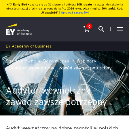
☀️🌴
Early Bird
– zapisz się do 31 sierpnia i odbierz
10% rabatu
na wszystkie szkolenia
otwarte z naszej oferty realizowane do końca 2026 roku, e-learningi aż
50% taniej
. Kod:
„
Wakacje26″ |
Sprawdź szczegóły!
0
EY Academy of Business
Strona główna
Baza wiedzy
Webinary
Audytor wewnętrzny – zawód zawsze potrzebny
Audytor wewnętrzny –
zawód zawsze potrzebny
Audyt wewnętrzny na dobre zagościł w polskich