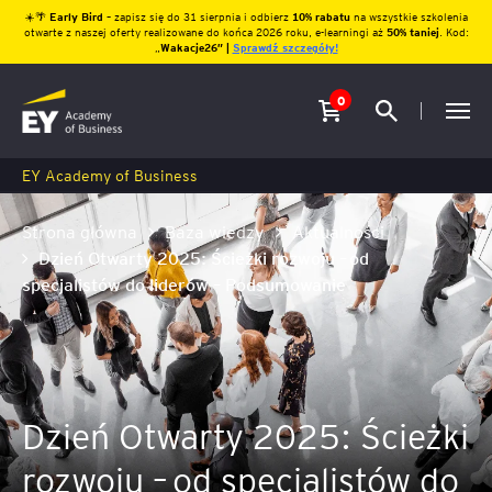
☀️🌴
Early Bird
– zapisz się do 31 sierpnia i odbierz
10% rabatu
na wszystkie szkolenia
otwarte z naszej oferty realizowane do końca 2026 roku, e-learningi aż
50% taniej
. Kod:
„
Wakacje26″ |
Sprawdź szczegóły!
0
EY Academy of Business
Strona główna
Baza wiedzy
Aktualności
Dzień Otwarty 2025: Ścieżki rozwoju – od
specjalistów do liderów – Podsumowanie
Dzień Otwarty 2025: Ścieżki
rozwoju – od specjalistów do