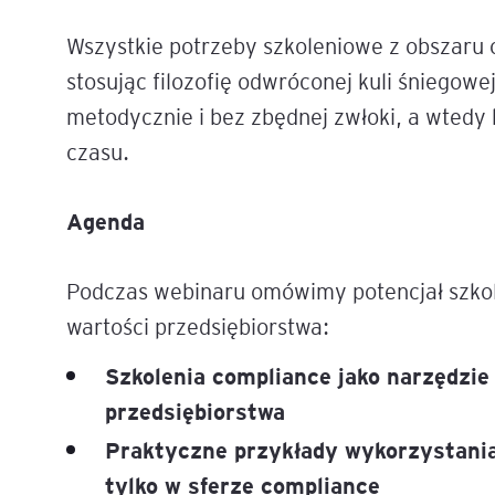
Wszystkie potrzeby szkoleniowe z obszaru
Legal AI – sztuczna intel
stosując filozofię odwróconej kuli śniegow
dla prawników
metodycznie i bez zbędnej zwłoki, a wtedy 
czasu.
Agenda
Podczas webinaru omówimy potencjał szko
wartości przedsiębiorstwa:
Szkolenia compliance jako narzędzie
przedsiębiorstwa
Praktyczne przykłady wykorzystania
tylko w sferze compliance