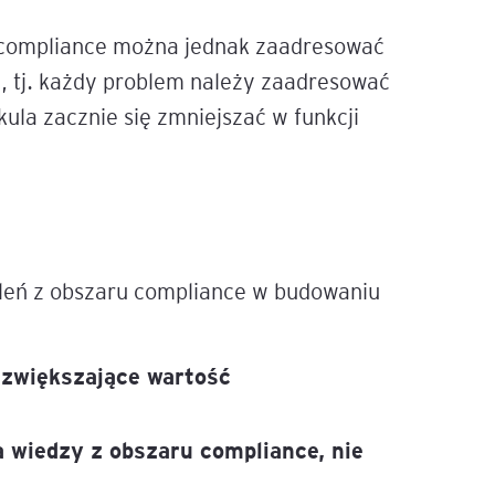
 compliance można jednak zaadresować
igencja
ej, tj. każdy problem należy zaadresować
kula zacznie się zmniejszać w funkcji
leń z obszaru compliance w budowaniu
 zwiększające wartość
 wiedzy z obszaru compliance, nie