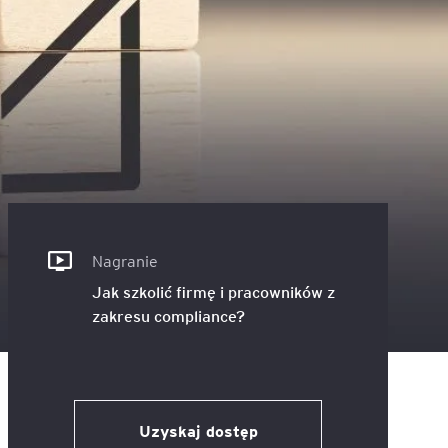
ACCA - Master’s Degree in
Accounting Explained:
Finance and Accounting - SGH
Nieoczywiste przypadki
księgowe
MSSF w praktyce – studia
podyplomowe
Kawa z Ekspertem
/ Agile
International Finance – studia
People&Culture – podręczny
podyplomowe
niezbędnik w świecie HR
Audyt wewnętrzny – studia
Tempo Menedżera – znajdź
podyplomowe
własne tempo
Nagranie
Jak szkolić firmę i pracowników z
Master of Business
zakresu compliance?
Administration w Dąbrowie
Górniczej
Safety)
MBA w jęz. polskim z
Programem Zarządzania
Uzyskaj dostęp
Projektami