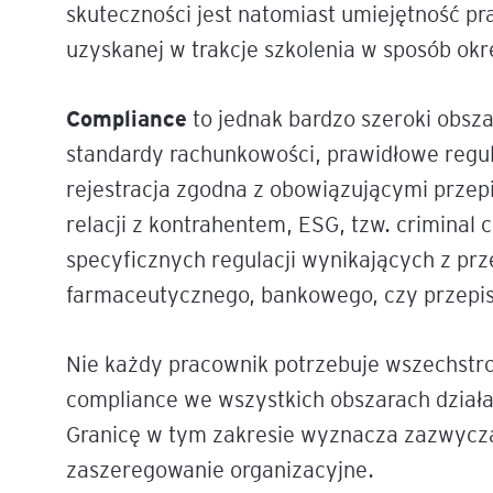
skuteczności jest natomiast umiejętność p
Mapa szkoleń
uzyskanej w trakcje szkolenia w sposób okr
AI w Pythonie: Praktyczn
Warsztaty z Large Langu
Models
Compliance
to jednak bardzo szeroki obsz
standardy rachunkowości, prawidłowe regu
Chat GPT i AI – Inteligen
analiza danych
rejestracja zgodna z obowiązującymi przep
relacji z kontrahentem, ESG, tzw. criminal 
Prawo sztucznej inteligen
specyficznych regulacji wynikających z pr
AI w finansach
farmaceutycznego, bankowego, czy przepis
Agenci AI w praktyce –
Nie każdy pracownik potrzebuje wszechstro
Warsztaty dla menedżer
compliance we wszystkich obszarach działa
Generatywna AI – prawne
Granicę w tym zakresie wyznacza zazwycza
aspekty
zaszeregowanie organizacyjne.
AI w zarządzaniu projekt