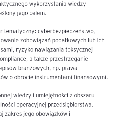
raktycznego wykorzystania wiedzy
eślony jego celem.
e
age
ar tematyczny: cyberbezpieczeństwo,
lowanie zobowiązań podatkowych lub ich
tna
isami, ryzyko nawiązania toksycznej
compliance, a także przestrzeganie
cji
zepisów branżowych, np. prawa
ów o obrocie instrumentami finansowymi.
nnej wiedzy i umiejętności z obszaru
ów
lności operacyjnej przedsiębiorstwa.
j zakres jego obowiązków i
ami