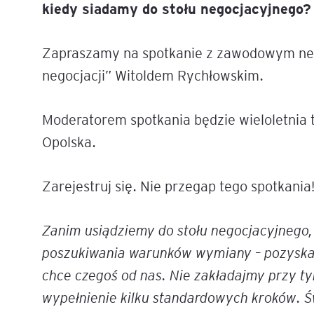
kiedy siadamy do stołu negocjacyjnego
Mapa szkoleń
AI w Pythonie: Praktyczn
Warsztaty z Large Langu
Zapraszamy na spotkanie z zawodowym neg
Models
negocjacji” Witoldem Rychłowskim.
Chat GPT i AI – Inteligen
analiza danych
Moderatorem spotkania będzie wieloletnia
Opolska.
Prawo sztucznej inteligen
AI w finansach
Zarejestruj się. Nie przegap tego spotkania
Agenci AI w praktyce –
Zanim usiądziemy do stołu negocjacyjnego,
Warsztaty dla menedżer
poszukiwania warunków wymiany – pozyskan
Generatywna AI – prawne
chce czegoś od nas. Nie zakładajmy przy t
aspekty
wypełnienie kilku standardowych kroków. Ś
AI w zarządzaniu projekt