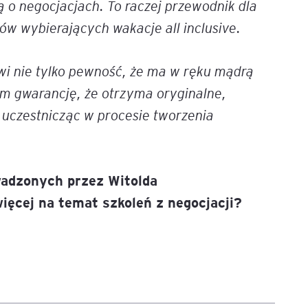
ką o negocjacjach. To raczej przewodnik dla
ów wybierających wakacje all inclusive.
igencja
owi nie tylko pewność, że ma w ręku mądrą
kim gwarancję, że otrzyma oryginalne,
, uczestnicząc w procesie tworzenia
wadzonych przez Witolda
ięcej na temat szkoleń z negocjacji?