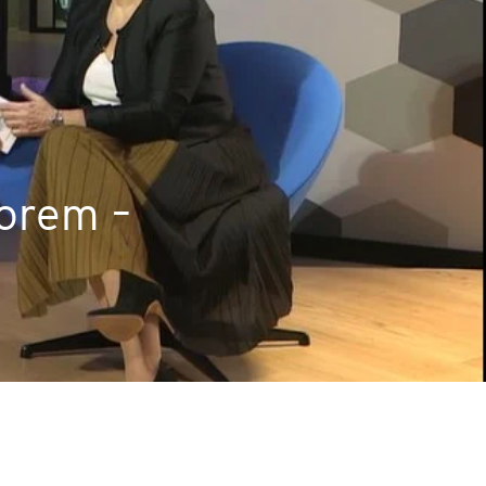
ACCA - Master’s Degree in
Accounting Explained:
Finance and Accounting - SGH
Nieoczywiste przypadki
księgowe
MSSF w praktyce – studia
podyplomowe
Kawa z Ekspertem
/ Agile
International Finance – studia
People&Culture – podręczny
torem –
podyplomowe
niezbędnik w świecie HR
Audyt wewnętrzny – studia
Tempo Menedżera – znajdź
podyplomowe
własne tempo
Master of Business
Administration w Dąbrowie
Górniczej
Safety)
MBA w jęz. polskim z
Programem Zarządzania
Projektami