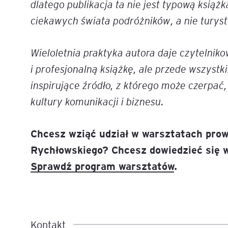
dlatego publikacja ta nie jest typową książ
ciekawych świata podróżników, a nie turyst
Legal AI – sztuczna intel
dla prawników
Wieloletnia praktyka autora daje czytelnik
i profesjonalną książkę, ale przede wszyst
inspirujące źródło, z którego może czerpać
kultury komunikacji i biznesu.
Chcesz wziąć udział w warsztatach pro
Rychłowskiego? Chcesz dowiedzieć się w
Sprawdź program warsztatów
.
Kontakt