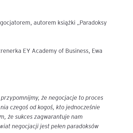
?
e
age
ocjatorem, autorem książki „Paradoksy
tna
 trenerka EY Academy of Business, Ewa
cji
!
 przypomnijmy, że negocjacje to proces
ów
ia czegoś od kogoś, kto jednocześnie
ym, że sukces zagwarantuje nam
wiat negocjacji jest pełen paradoksów
ami