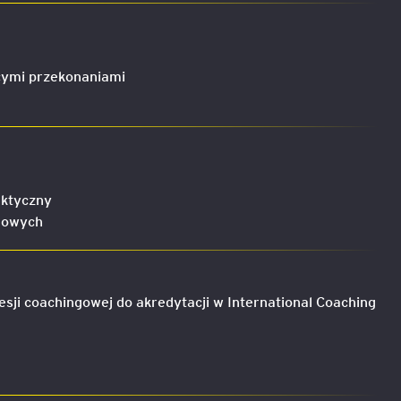
cymi przekonaniami
aktyczny
ngowych
sji coachingowej do akredytacji w International Coaching