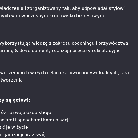
iadczeniu i zorganizowany tak, aby odpowiadał stylowi
e
ających w nowoczesnym środowisku biznesowym.
age
 wykorzystując wiedzę z zakresu coachingu i przywództwa
tna
arning & development, realizują procesy rekrutacyjne
cji
worzeniem trwałych relacji zarówno indywidualnych, jak i
łtworzenia
zy są gotowi:
ów
róż rozwoju osobistego
acjami i sposobami komunikacji
ć je w życie
organizacji oraz swój
ami