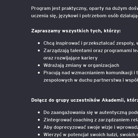
Program jest praktyczny, oparty na dużym dośw
Mapa szkoleń
AI w Pythonie: Praktyczn
uczenia się, językowi i potrzebom osób dział
Warsztaty z Large Langu
Models
Zapraszamy wszystkich tych, którzy:
Chcą inspirować i przekształcać zespoły,
Chat GPT i AI – Inteligen
analiza danych
Zarządzają talentami oraz programami le
oraz rozwijające kariery
Prawo sztucznej inteligen
Wdrażają zmiany w organizacjach
Pracują nad wzmacnianiem komunikacji i t
zespołowych w duchu partnerstwa i wspó
AI w finansach
Agenci AI w praktyce –
Dołącz do grupy uczestników Akademii, któr
Warsztaty dla menedżer
Do zaangażowania się w autentyczną pod
Generatywna AI – prawne
Zintegrować coaching z zarządzaniem rel
aspekty
Aby doprecyzować swoje wizje i wprowadzi
Wierzyć w potencjał swoich ludzi, swoich 
AI w zarządzaniu projekt