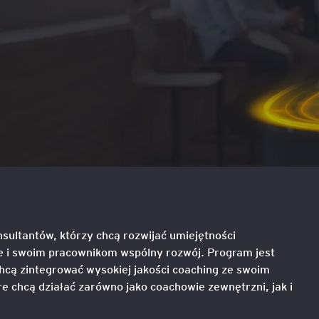
liza
w
tacji i
Sesje coachingowo-
Sales Report
Nowe technologie w controllingu
mentoringowe
cych
T
finansowym
Productive Conflict
Narzędzia diagnostyczne
anie
Inteligencja Emocjonalna 
EQ
Szkolenia inhouse
 z
owa
 AI
e,
ILM72
Belbin Team Roles
ną
nesowej
FACET5
nsultantów, którzy chcą rozwijać umiejętności
dingu –
Insights Discovery
ie i swoim pracownikom wspólny rozwój. Program jest
em
chcą zintegrować wysokiej jakości coaching ze swoim
TPS (Team Psychological 
re chcą działać zarówno jako coachowie zewnętrzni, jak i
nerem
tów