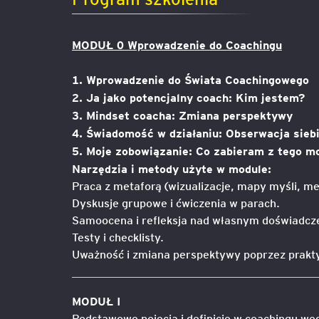
MODUŁ 0 Wprowadzenie do Coachingu
1. Wprowadzenie do Świata Coachingowego
2. Ja jako potencjalny coach: Kim jestem?
3. Mindset coacha: Zmiana perspektywy
4. Świadomość w działaniu: Obserwacja sieb
5. Moje zobowiązanie: Co zabieram z tego m
Narzędzia i metody użyte w module:
Praca z metaforą (wizualizacje, mapy myśli, m
Dyskusje grupowe i ćwiczenia w parach.
Samoocena i refleksja nad własnym doświadcz
Testy i checklisty.
Uważność i zmiana perspektywy poprzez prakty
MODUŁ I
Podstawowe pojęcia i definicje w coachingu w