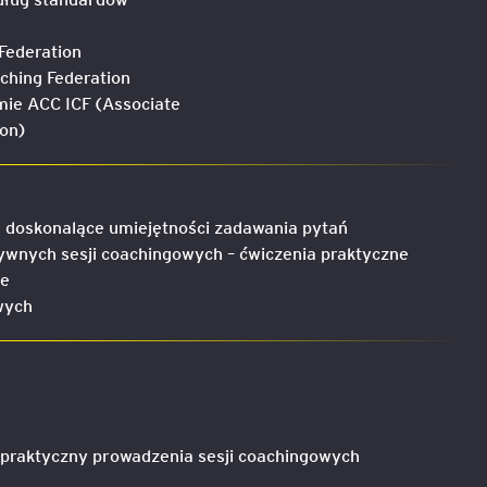
Federation
ching Federation
mie ACC ICF (Associate
ion)
a doskonalące umiejętności zadawania pytań
wnych sesji coachingowych – ćwiczenia praktyczne
ne
wych
g praktyczny prowadzenia sesji coachingowych