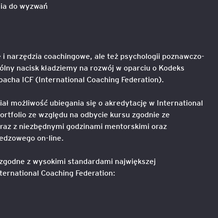
nia do wyzwań
igencja
 narzędzia coachingowe, ale też psychologii poznawczo-
gólny nacisk kładziemy na rozwój w oparciu o Kodeks
cha ICF (International Coaching Federation).
ł możliwość ubiegania się o akredytację w International
ortfolio ze względu na odbycie kursu zgodnie ze
az z niezbędnymi godzinami mentorskimi oraz
edzowego on-line.
 zgodne z wysokimi standardami największej
ternational Coaching Federation: