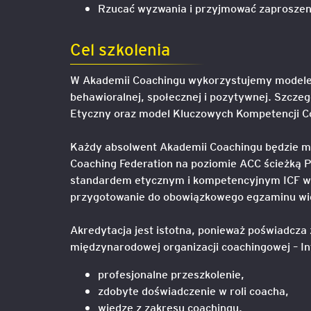
Rzucać wyzwania i przyjmować zaprosze
Legal AI – sztuczna intel
Cel szkolenia
dla prawników
W Akademii Coachingu wykorzystujemy modele i
behawioralnej, społecznej i pozytywnej. Szcze
Etyczny oraz model Kluczowych Kompetencji Coa
Każdy absolwent Akademii Coachingu będzie mia
Coaching Federation na poziomie ACC ścieżką P
standardem etycznym i kompetencyjnym ICF wr
przygotowanie do obowiązkowego egzaminu wi
Akredytacja jest istotna, ponieważ poświadcza
międzynarodowej organizacji coachingowej – In
profesjonalne przeszkolenie,
zdobyte doświadczenie w roli coacha,
wiedzę z zakresu coachingu.