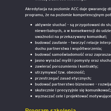
Akredytacja na poziomie ACC daje gwarancję d
programu, że na poziomie kompetencyjnym pot
aktywnie słuchać – są przygotowani do s
niewerbalnych, a w konsekwencji do udzie
uważności na przekazywany komunikat;
budować zaufanie – tworzyć relacje inter
duchu partnerstwa i współtworzenia;
budować samoświadomość oraz zapraszać 
jasno wyrażać myśli i pomysły oraz słuch
zawierać porozumienia i kontrakty;
utrzymywać tzw. obecność;
przestrzegać zasad etycznych;
budować partnerstwo biznesowe – rozwijaj
skutecznie i precyzyjnie się komunikować;
wyznaczać cele i projektować motywujące 
Program szkolenia