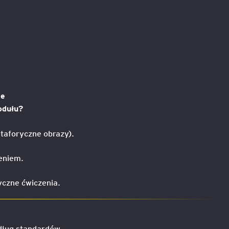
ie
odułu?
etaforyczne obrazy).
eniem.
czne ćwiczenia.
edług standardów