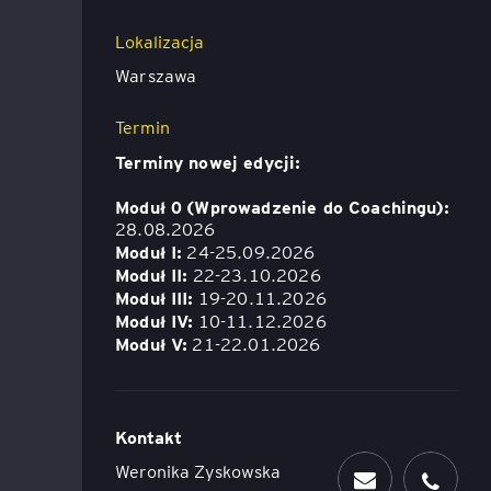
Lokalizacja
Executive MBA z programem
Zarządzanie Projektami w
Warszawa
Uniwersytecie WSB Merito we
Wrocławiu
Termin
Terminy nowej edycji:
Manager ESG
Moduł 0 (Wprowadzenie do Coachingu):
Compliance Manager 2.0 –
28.08.2026
narzędzia, technologie i
Moduł I:
24-25.09.2026
praktyka
Moduł II:
22-23.10.2026
Moduł III:
19-20.11.2026
Moduł IV:
10-11.12.2026
Moduł V:
21-22.01.2026
Kontakt
Weronika Zyskowska