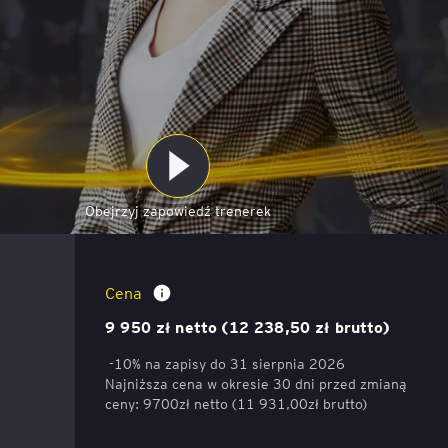
ACCA - Master’s Degree in
Accounting Explained:
Finance and Accounting - SGH
Nieoczywiste przypadki
księgowe
MSSF w praktyce – studia
podyplomowe
Kawa z Ekspertem
/ Agile
International Finance – studia
People&Culture – podręczny
podyplomowe
niezbędnik w świecie HR
Obejrzyj zapowiedź trenerek
Audyt wewnętrzny – studia
Tempo Menedżera – znajdź
podyplomowe
własne tempo
Akademia Coachingu
Cena
Master of Business
9 950 zł netto (12 238,50 zł brutto)
Administration w Dąbrowie
Górniczej
-10% na zapisy do 31 sierpnia 2026
Najniższa cena w okresie 30 dni przed zmianą
Safety)
MBA w jęz. polskim z
ceny: 9700zł netto (11 931,00zł brutto)
Programem Zarządzania
Projektami