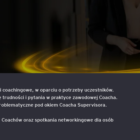
liza
w
tacji i
Sesje coachingowo-
Sales Report
Nowe technologie w controllingu
mentoringowe
cych
T
finansowym
Productive Conflict
Narzędzia diagnostyczne
anie
Inteligencja Emocjonalna 
EQ
Szkolenia inhouse
 z
owa
 AI
e,
ILM72
Belbin Team Roles
ną
i coachingowe, w oparciu o potrzeby uczestników.
nesowej
FACET5
ę trudności i pytania w praktyce zawodowej Coacha.
problematyczne pod okiem Coacha Supervisora.
dingu –
Insights Discovery
em
la Coachów oraz spotkania networkingowe dla osób
TPS (Team Psychological 
nerem
tów