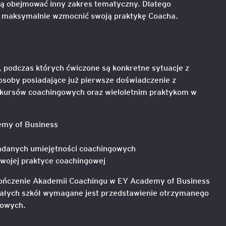
ą obejmować inny zakres tematyczny. Dlatego
y maksymalnie wzmocnić swoją praktykę Coacha.
e
age
 podczas których ćwiczone są konkretne sytuacje z
tna
osoby posiadające już pierwsze doświadczenie z
kursów coachingowych oraz wieloletnim praktykom w
cji
emy of Business
h
adanych umiejętności coachingowych
wojej praktyce coachingowej
ów
kończenie Akademii Coachingu w EY Academy of Business
stałych szkół wymagane jest przedstawienie otrzymanego
gowych.
ami