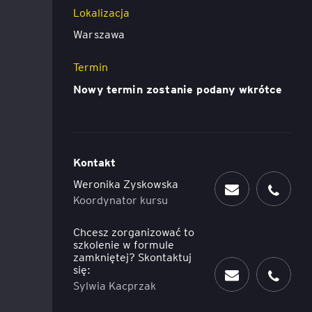
Lokalizacja
Executive MBA z programem
Warszawa
Zarządzanie Projektami w
Uniwersytecie WSB Merito we
Termin
Wrocławiu
Nowy termin zostanie podany wkrótce
Manager ESG
Compliance Manager 2.0 –
narzędzia, technologie i
Kontakt
praktyka
Weronika Zyskowska
Koordynator kursu
Chcesz zorganizować to
szkolenie w formule
zamkniętej? Skontaktuj
się:
Sylwia Kacprzak