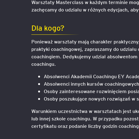
Warsztaty Masterclass w każdym terminie mog
zachęcamy do udziału w różnych edycjach, ab
Mapa szkoleń
AI w Pythonie: Praktyczn
Warsztaty z Large Langu
Dla kogo?
Models
Ponieważ warsztaty mają charakter praktyczny,
Chat GPT i AI – Inteligen
praktyki coachingowej, zapraszamy do udziału 
analiza danych
coachingiem. Dedykujemy udział absolwentom 
coachingu.
Prawo sztucznej inteligen
Absolwenci Akademii Coachingu EY Acad
AI w finansach
Absolwenci innych kursów coachingowyc
Osoby zainteresowane rozwinięciem posi
Agenci AI w praktyce –
Osoby poszukujące nowych rozwiązań w s
Warsztaty dla menedżer
Warunkiem uczestnictwa w warsztatach jest u
Generatywna AI – prawne
lub innej szkole coachingu. W przypadku pozo
aspekty
certyfikatu oraz podanie liczby godzin coachin
AI w zarządzaniu projekt