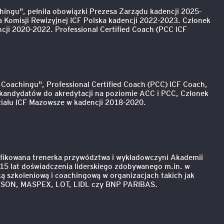
ngu", pełniła obowiązki Prezesa Zarządu kadencji 2025-
 Komisji Rewizyjnej ICF Polska kadencji 2022-2023. Członek
ncji 2020-2022. Professional Certified Coach (PCC ICF
oachingu", Professional Certified Coach (PCC) ICF Coach,
kandydatów do akredytacji na poziomie ACC i PCC, Członek
ziału ICF Mazowsze w kadencji 2018-2020.
yfikowana trenerka przywództwa i wykładowczyni Akademii
5 lat doświadczenia liderskiego zdobywanego m.in. w
szkoleniową i coachingową w organizacjach takich jak
N, MASPEX, LOT, LIDL czy BNP PARIBAS.