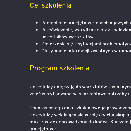
Cel szkolenia
Legal AI – sztuczna intel
dla prawników
Pogłębienie umiejętności coachingowych 
Przećwiczenie, weryfikacja oraz znalezie
uczestników warsztatów
Zmierzenie się z sytuacjami problematyc
Otrzymanie informacji zwrotnych w rama
Program szkolenia
Uczestnicy dołączają do warsztatów z własnym
zajęć weryfikowane są szczegółowe potrzeby u
Podczas całego dnia szkoleniowego prowadzone
Uczestnicy wcielający się w rolę coacha skupia
musi zostać doprowadzona do końca. Kluczem je
umiejętności.