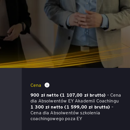
ACCA - Master’s Degree in
Accounting Explained:
Finance and Accounting - SGH
Nieoczywiste przypadki
księgowe
MSSF w praktyce – studia
podyplomowe
Kawa z Ekspertem
/ Agile
International Finance – studia
People&Culture – podręczny
podyplomowe
niezbędnik w świecie HR
Audyt wewnętrzny – studia
Tempo Menedżera – znajdź
podyplomowe
własne tempo
Coaching Masterclass
Cena
Master of Business
900 zł netto (1 107,00 zł brutto)
Administration w Dąbrowie
– Cena
Górniczej
dla Absolwentów EY Akademii Coachingu
1 300 zł netto (1 599,00 zł brutto)
–
Cena dla Absolwentów szkolenia
Safety)
MBA w jęz. polskim z
coachingowego poza EY
Programem Zarządzania
Projektami