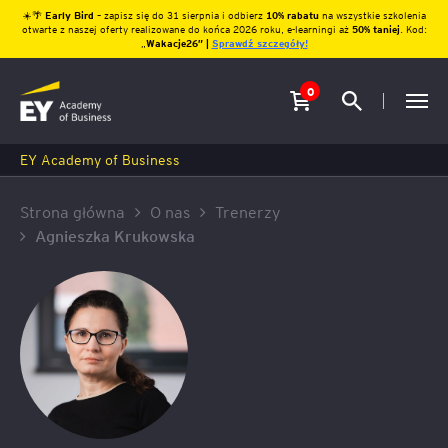
☀️🌴
Early Bird
– zapisz się do 31 sierpnia i odbierz
10% rabatu
na wszystkie szkolenia
otwarte z naszej oferty realizowane do końca 2026 roku, e-learningi aż
50% taniej
. Kod:
„
Wakacje26″ |
Sprawdź szczegóły!
0
EY Academy of Business
Strona główna
O nas
Trenerzy
Agnieszka Krukowska