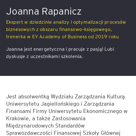
Joanna Rapanicz
Ekspert w dziedzinie analizy i optymalizacji procesów
biznesowych z obszaru finansowo–księgowego,
trenerka w EY Academy of Business od 2019 roku
Joanna jest energetyczna i pracuje z pasją! Lubi
dyskusje z uczestnikami szkolenia.
Jest absolwentką Wydziału Zarządzania Kulturą
Uniwersytetu Jagiellońskiego i Zarządzania
Finansami Firmy Uniwersytetu Ekonomicznego w
Krakowie, a także Zastosowania
Międzynarodowych Standardów
Sprawozdawczości Finansowej Szkoły Głównej