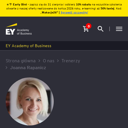
☀️🌴
Early Bird
– zapisz się do 31 sierpnia i odbierz
10% rabatu
na wszystkie szkolenia
otwarte z naszej oferty realizowane do końca 2026 roku, e-learningi aż
50% taniej
. Kod:
„
Wakacje26″ |
Sprawdź szczegóły!
0
EY Academy of Business
Strona główna
O nas
Trenerzy
Joanna Rapanicz