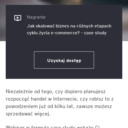
Nagranie
Jak skalować biznes na różnych etapach
cyklu życia e-commerce? – case study
Uzyskaj dostęp
Niezależnie od tego, czy dopiero planujesz
rozpocząć handel w Internecie, czy robisz to z
powodzeniem już od kilku lat, zawsze możesz
sprzedawać więcej.
Webinar w formule case study wskaże Ci