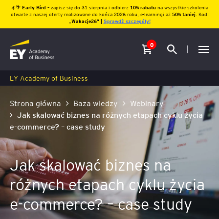
☀️🌴
Early Bird
– zapisz się do 31 sierpnia i odbierz
10% rabatu
na wszystkie szkolenia
otwarte z naszej oferty realizowane do końca 2026 roku, e-learningi aż
50% taniej
. Kod:
„
Wakacje26″ |
Sprawdź szczegóły!
0
EY Academy of Business
Strona główna
Baza wiedzy
Webinary
Jak skalować biznes na różnych etapach cyklu życia
e-commerce? – case study
Jak skalować biznes na
różnych etapach cyklu życia
e-commerce? – case study