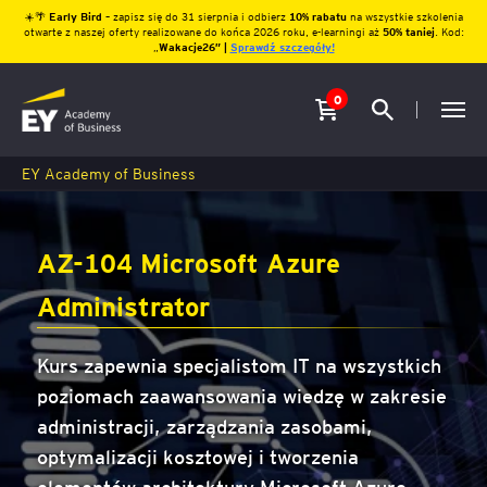
☀️🌴
Early Bird
– zapisz się do 31 sierpnia i odbierz
10% rabatu
na wszystkie szkolenia
otwarte z naszej oferty realizowane do końca 2026 roku, e-learningi aż
50% taniej
. Kod:
„
Wakacje26″ |
Sprawdź szczegóły!
0
EY Academy of Business
AZ-104 Microsoft Azure
Administrator
Kurs zapewnia specjalistom IT na wszystkich
poziomach zaawansowania wiedzę w zakresie
administracji, zarządzania zasobami,
optymalizacji kosztowej i tworzenia
elementów architektury Microsoft Azure