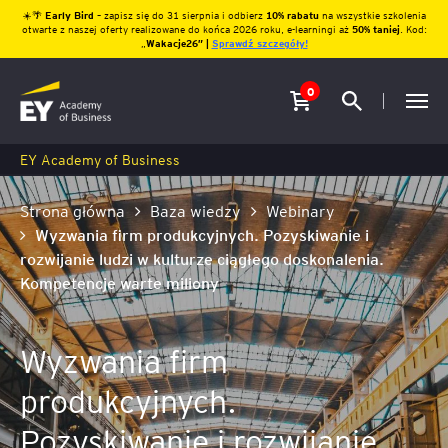
☀️🌴
Early Bird
– zapisz się do 31 sierpnia i odbierz
10% rabatu
na wszystkie szkolenia
otwarte z naszej oferty realizowane do końca 2026 roku, e-learningi aż
50% taniej
. Kod:
„
Wakacje26″ |
Sprawdź szczegóły!
0
EY Academy of Business
Strona główna
Baza wiedzy
Webinary
Wyzwania firm produkcyjnych. Pozyskiwanie i
rozwijanie ludzi w kulturze ciągłego doskonalenia.
Kompetencje warte miliony
Wyzwania firm
produkcyjnych.
Pozyskiwanie i rozwijanie