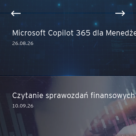
Microsoft Copilot 365 dla Menedż
26.08.26
ęcej
Czytanie sprawozdań finansowych –
10.09.26
ęcej