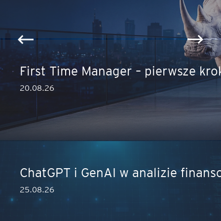
ęcej
First Time Manager – pierwsze kro
20.08.26
ęcej
ChatGPT i GenAI w analizie finans
25.08.26
ęcej