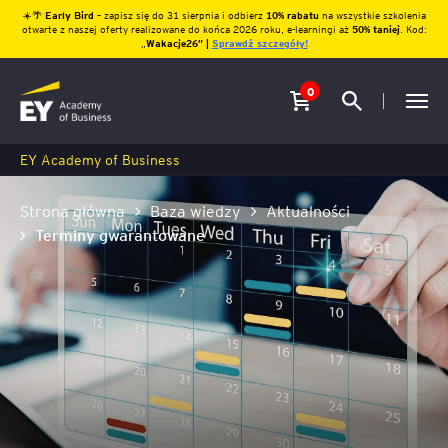
☀️🌴
Early Bird
– zapisz się do 31 sierpnia i odbierz
10% rabatu
na wszystkie szkolenia
otwarte z naszej oferty realizowane do końca 2026 roku, e-learningi aż
50% taniej
. Kod:
„
Wakacje26″ |
Sprawdź szczegóły!
0
EY Academy of Business
Strona główna
Baza wiedzy
Aktualności
Terminy gwarantowane