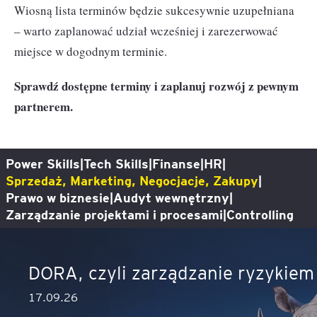
Wiosną lista terminów będzie sukcesywnie uzupełniana
– warto zaplanować udział wcześniej i zarezerwować
miejsce w dogodnym terminie.
Sprawdź dostępne terminy i zaplanuj rozwój z pewnym
partnerem.
Power Skills
|
Tech Skills
|
Finanse
|
HR
|
Sprzedaż, Marketing, Negocjacje, Zakupy
|
Prawo w biznesie
|
Audyt wewnętrzny
|
Zarządzanie projektami i procesami
|
Controlling
DORA, czyli zarządzanie ryzykiem
17.09.26