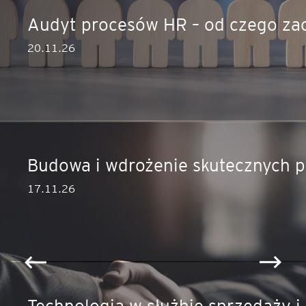
Audyt procesów HR – od czego za
20.11.26
ęcej
Budowa i wdrożenie skutecznych p
17.11.26
ęcej
Technologia w służbie sprzedaży 