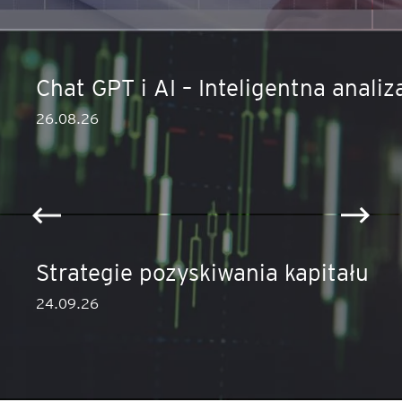
Chat GPT i AI – Inteligentna anali
26.08.26
ęcej
Strategie pozyskiwania kapitału
24.09.26
ęcej